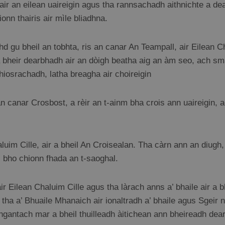
 air an eilean uaireigin agus tha rannsachadh aithnichte a 
onn thairis air mìle bliadhna.
 gu bheil an tobhta, ris an canar An Teampall, air Eilean Cha
, a bheir dearbhadh air an dòigh beatha aig an àm seo, ach sm
hiosrachadh, latha breagha air choireigin
 an canar Crosbost, a rèir an t-ainm bha crois ann uaireigin, a
aluim Cille, air a bheil An Croisealan. Tha càrn ann an diugh
n, bho chionn fhada an t-saoghal.
r Eilean Chaluim Cille agus tha làrach anns a’ bhaile air a b
tha a’ Bhuaile Mhanaich air ionaltradh a’ bhaile agus Sgeir n
ngantach mar a bheil thuilleadh àitichean ann bheireadh dea