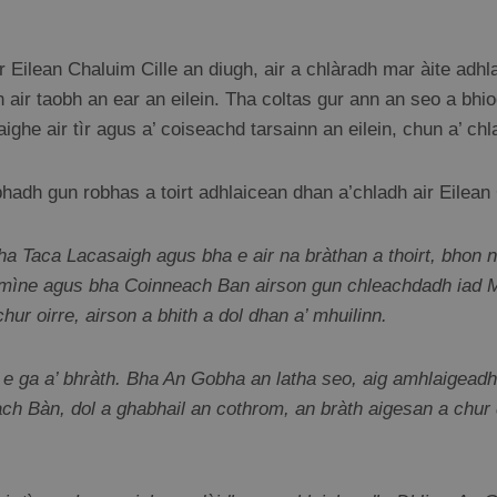
 Eilean Chaluim Cille an diugh, air a chlàradh mar àite adh
air taobh an ear an eilein. Tha coltas gur ann an seo a bhio
aighe air tìr agus a’ coiseachd tarsainn an eilein, chun a’ ch
bhadh gun robhas a toirt adhlaicean dhan a’chladh air Eilea
 Lacasaigh agus bha e air na bràthan a thoirt, bhon na d
na mìne agus bha Coinneach Ban airson gun chleachdadh iad M
hur oirre, airson a bhith a dol dhan a’ mhuilinn.
e ga a’ bhràth. Bha An Gobha an latha seo, aig amhlaigeadh
ch Bàn, dol a ghabhail an cothrom, an bràth aigesan a chur