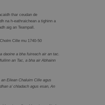
lacaidh thar ceudan de
dh na h-eathraichean a tighinn a
ladh aig an Teampall.
n Cholm Cille mu 1740-50
aoine a bha fuireach air an tac.
uilinn an Tac, a bha air Abhainn
 an Eilean Chaluim Cille agus
 dhan a’ chladach agus esan, An