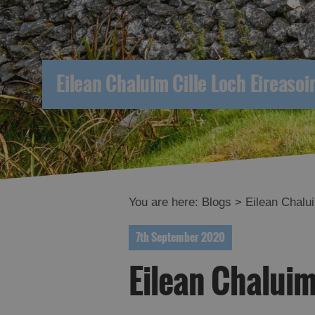
Eilean Chaluim Cille Loch Eireasoir
You are here:
Blogs
> Eilean Chalui
7th September 2020
Eilean Chaluim 