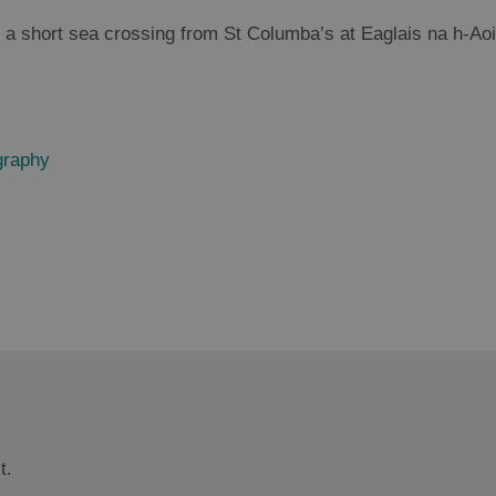
ut a short sea crossing from St Columba’s at Eaglais na h-Ao
raphy
t.