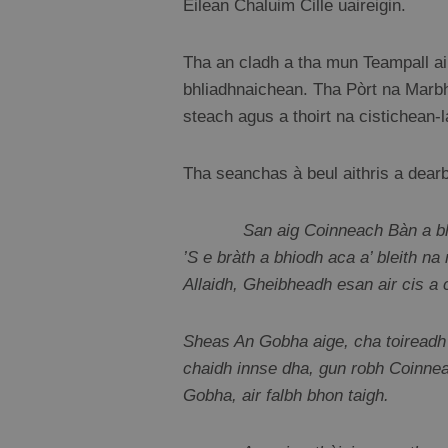
Eilean Chaluim Cille uaireigin.
Tha an cladh a tha mun Teampall air
bhliadhnaichean. Tha Pòrt na Marbh 
steach agus a thoirt na cistichean-l
Tha seanchas à beul aithris a dear
San aig Coinneach Bàn a bha Taca
’S e bràth a bhiodh aca a’ bleith 
Allaidh, Gheibheadh esan air cis a c
Sheas An Gobha aige, cha toireadh 
chaidh innse dha, gun robh Coinnea
Gobha, air falbh bhon taigh.