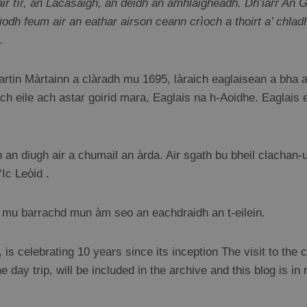
r, an Lacasaigh, an dèidh an amhlaigheadh. Dh’iarr An Gob
hiodh feum air an eathar airson ceann crìoch a thoirt a’ chla
.
artin Màrtainn a clàradh mu 1695, làraich eaglaisean a bha 
ch eile ach astar goirid mara, Eaglais na h-Aoidhe. Eaglais e
 an diugh air a chumail an àrda. Air sgath bu bheil clachan
Ic Leòid .
 mu barrachd mun àm seo an eachdraidh an t-eilein.
s celebrating 10 years since its inception The visit to the c
 day trip, will be included in the archive and this blog is in