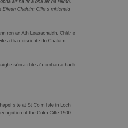
ha air na fir a bha air na rèimh,
dh Eilean Chaluim Cille s mhionaid
ann ron an Ath Leasachaidh. Chlàr e
ile a tha coisrichte do Chaluim
-uaighe sònraichte a’ comharrachadh
hapel site at St Colm Isle in Loch
 recognition of the Colm Cille 1500