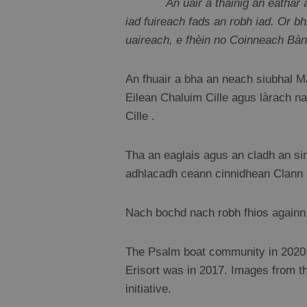
An uair a thàinig an eathar air tì
iad fuireach fads an robh iad. Or b
uaireach, e fhèin no Coinneach Bàn
An fhuair a bha an neach siubhal M
Eilean Chaluim Cille agus làrach na
Cille .
Tha an eaglais agus an cladh an sin
adhlacadh ceann cinnidhean Clann ‘
Nach bochd nach robh fhios againn
The Psalm boat community in 2020, i
Erisort was in 2017. Images from the
initiative.