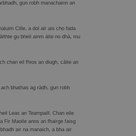
dearbhadh, gun robh manachainn an
luim Cille, a dol air ais cho fada
àithte gu bheil ainm àite no dhà, mu
ch chan eil fhios an diugh, càite an
, ach bhathas ag ràdh, gun robh
heil Leas an Teampaill. Chan eile
a Fir Maoile anns an fhairge faisg
rbhadh air na manaich, a bha air