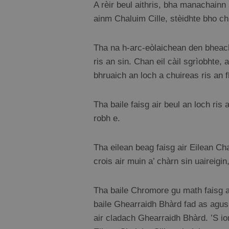
A rèir beul aithris, bha manachainn
ainm Chaluim Cille, stèidhte bho chi
Tha na h-arc-eòlaichean den bheachd
ris an sin. Chan eil càil sgrìobhte
bhruaich an loch a chuireas ris an f
Tha baile faisg air beul an loch ris
robh e.
Tha eilean beag faisg air Eilean Ch
crois air muin a’ chàrn sin uaireigi
Tha baile Chromore gu math faisg ai
baile Ghearraidh Bhàrd fad as agus 
air cladach Ghearraidh Bhàrd. ’S io